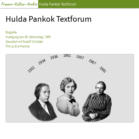
Frauen-Kultur-Archiv
Hulda Pankok Textforum
Hulda Pankok Textforum
Biografie
Huldigung zum 90. Geburtstag, 1985
Gespräch mit Rudolf Schröder
Film zu Eva Pankok
1951
1936
1957
1934
1967
1932
1981