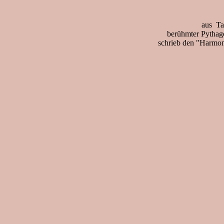
aus Tar
berühmter Pythago
schrieb den "Harmon