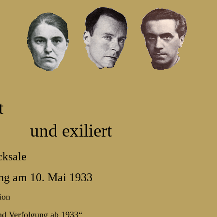
t
und exiliert
cksale
ng am 10. Mai 1933
ion
nd Verfolgung ab 1933“