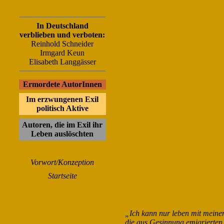
In Deutschland
verblieben und verboten:
Reinhold Schneider
Irmgard Keun
Elisabeth Langgässer
Ermordete AutorInnen
Im erzwungenen Exil
politisch Aktive
Autoren, die im Exil ihr
Leben auslöschten
Vorwort/Konzeption
Startseite
„Ich kann nur leben mit meinem
die aus Gesinnung emigrierten,