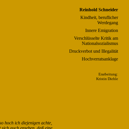
Reinhold Schneider
Kindheit, beruflicher
Werdegang
Innere Emigration
Verschlüsselte Kritik am
Nationalsozialismus
Druckverbot und Illegalität
Hochverratsanklage
Erarbeitung:
Kristin Diehle
o hoch ich diejenigen achte,
t sich auch ergeben, daß eine