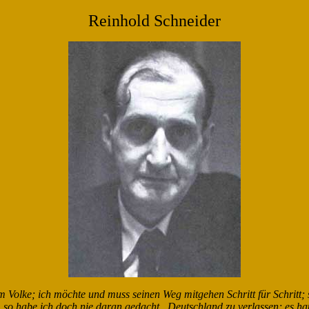
Reinhold Schneider
 Volke; ich möchte und muss seinen Weg mitgehen Schritt für Schritt; s
 so habe ich doch nie daran gedacht., Deutschland zu verlassen; es ha