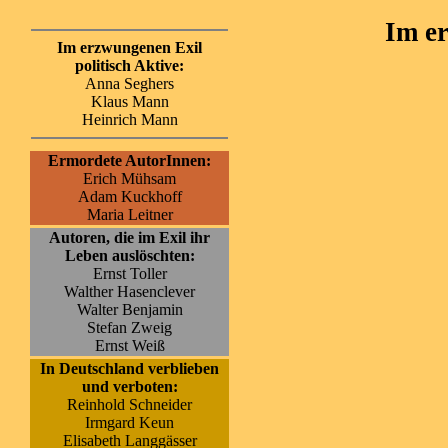
Im er
Im erzwungenen Exil
politisch Aktive:
Anna Seghers
Klaus Mann
Heinrich Mann
Ermordete AutorInnen:
Erich Mühsam
Adam Kuckhoff
Maria Leitner
Autoren, die im Exil ihr
Leben auslöschten:
Ernst Toller
Walther Hasenclever
Walter Benjamin
Stefan Zweig
Ernst Weiß
In Deutschland verblieben
und verboten:
Reinhold Schneider
Irmgard Keun
Elisabeth Langgässer