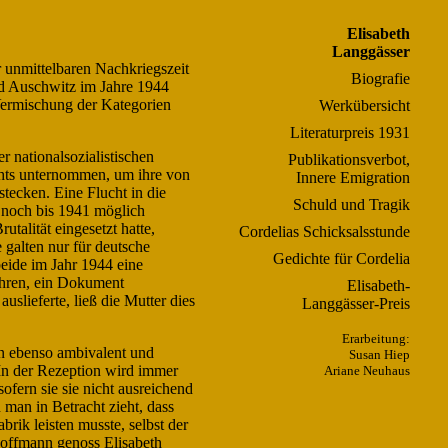
Elisabeth
Langgässer
r unmittelbaren Nachkriegszeit
Biografie
und Auschwitz im Jahre 1944
 Vermischung der Kategorien
Werkübersicht
Literaturpreis 1931
r nationalsozialistischen
Publikationsverbot,
ichts unternommen, um ihre von
Innere Emigration
stecken. Eine Flucht in die
Schuld und Tragik
noch bis 1941 möglich
utalität eingesetzt hatte,
Cordelias Schicksalsstunde
 galten nur für deutsche
Gedichte für Cordelia
beide im Jahr 1944 eine
ahren, ein Dokument
Elisabeth-
uslieferte, ließ die Mutter dies
Langgässer-Preis
Erarbeitung:
en ebenso ambivalent und
Susan Hiep
 In der Rezeption wird immer
Ariane Neuhaus
ofern sie sie nicht ausreichend
 man in Betracht zieht, dass
rik leisten musste, selbst der
offmann genoss Elisabeth