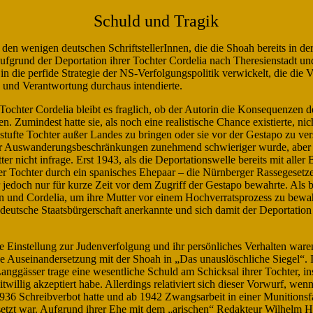
Schuld und Tragik
den wenigen deutschen SchriftstellerInnen, die die Shoah bereits in de
. Aufgrund der Deportation ihrer Tochter Cordelia nach Theresienstadt 
in die perfide Strategie der NS-Verfolgungspolitik verwickelt, die die
 und Verantwortung durchaus intendierte.
 Tochter Cordelia bleibt es fraglich, ob der Autorin die Konsequenzen de
n. Zumindest hatte sie, als noch eine realistische Chance existierte, n
stufte Tochter außer Landes zu bringen oder sie vor der Gestapo zu ver
er Auswanderungsbeschränkungen zunehmend schwieriger wurde, aber 
 nicht infrage. Erst 1943, als die Deportationswelle bereits mit aller Br
rer Tochter durch ein spanisches Ehepaar – die Nürnberger Rassegesetze
r jedoch nur für kurze Zeit vor dem Zugriff der Gestapo bewahrte. Als 
en und Cordelia, um ihre Mutter vor einem Hochverratsprozess zu bew
 deutsche Staatsbürgerschaft anerkannte und sich damit der Deportation a
he Einstellung zur Judenverfolgung und ihr persönliches Verhalten war
sche Auseinandersetzung mit der Shoah in „Das unauslöschliche Siegel“.
nggässer trage eine wesentliche Schuld am Schicksal ihrer Tochter, ins
twillig akzeptiert habe. Allerdings relativiert sich dieser Vorwurf, wenn
1936 Schreibverbot hatte und ab 1942 Zwangsarbeit in einer Munitionsfab
etzt war. Aufgrund ihrer Ehe mit dem „arischen“ Redakteur Wilhelm H