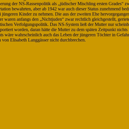
erung der NS-Rassenpolitik als „jüdischer Mischling ersten Grades“ zw
rtation bewahrten, aber ab 1942 war auch dieser Status zunehmend bedro
ei jüngeren Kinder zu nehmen. Die aus der zweiten Ehe hervorgegangen
r waren anfangs den „Nichtjuden“ zwar rechtlich gleichgestellt, geriet
tischen Verfolgungspolitik. Das NS-System ließ der Mutter nur scheinba
ortiert worden, daran hätte die Mutter zu dem späten Zeitpunkt nicht
s wäre wahrscheinlich auch das Leben der jüngeren Töchter in Gefahr
h von Elisabeth Langgässer nicht durchbrechen.