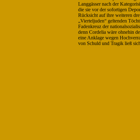
Langgässer nach der Kategorisi
die sie vor der sofortigen Depo
Rücksicht auf ihre weiteren dr
„Vierteljuden“ geltenden Töchte
Fadenkreuz der nationalsozialis
denn Cordelia wäre ohnehin dep
eine Anklage wegen Hochverrat
von Schuld und Tragik ließ sic