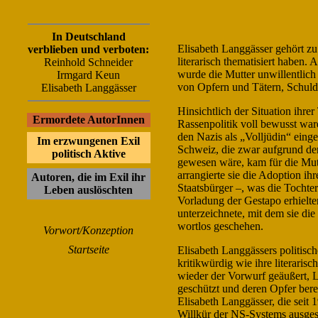
In Deutschland
Elisabeth Langgässer gehört zu 
verblieben und verboten:
literarisch thematisiert haben
Reinhold Schneider
wurde die Mutter unwillentlich 
Irmgard Keun
von Opfern und Tätern, Schuld
Elisabeth Langgässer
Hinsichtlich der Situation ihrer
Ermordete AutorInnen
Rassenpolitik voll bewusst ware
den Nazis als „Volljüdin“ einge
Im erzwungenen Exil
Schweiz, die zwar aufgrund d
politisch Aktive
gewesen wäre, kam für die Mutter
arrangierte sie die Adoption ih
Autoren, die im Exil ihr
Staatsbürger –, was die Tochte
Leben auslöschten
Vorladung der Gestapo erhielt
unterzeichnete, mit dem sie die
wortlos geschehen.
Vorwort/Konzeption
Startseite
Elisabeth Langgässers politisc
kritikwürdig wie ihre literari
wieder der Vorwurf geäußert, La
geschützt und deren Opfer berei
Elisabeth Langgässer, die seit 
Willkür der NS-Systems ausges